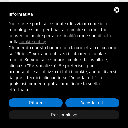
Informativa
Noi e terze parti selezionate utilizziamo cookie o
tecnologie simili per finalità tecniche e, con il tuo
08/02/2021
consenso, anche per altre finalità come specificato
nella
cookie policy
.
CLASS ACTION ED AZIONE INIBITORIA
Chiudendo questo banner con la crocetta o cliccando
COLLETTIVA: IL NUOVO VOLUME A CURA DEL
PROF. RUFFOLO
su "Rifiuta", verranno utilizzati solamente cookie
tecnici. Se vuoi selezionare i cookie da installare,
Class action ed azione inibitoria collettiva sono state
clicca su "Personalizza". Se preferisci, puoi
rivoluzionate da una riforma (legge n. 31/2019) la cui
acconsentire all'utilizzo di tutti i cookie, anche diversi
entrata in vigore, a seguito di diversi rinvii, è ora
da quelli tecnici, cliccando su "Accetta tutti". In
prevista per maggio 2021.
qualsiasi momento potrai modificare la scelta
effettuata.
Leggi tutto
Rifiuta
Accetta tutti
Personalizza