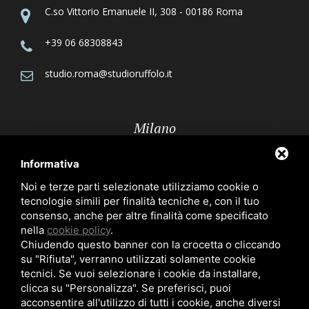
C.so Vittorio Emanuele II, 308 - 00186 Roma
+39 06 68308843
studio.roma@studioruffolo.it
Milano
Informativa
Via Röntgen, 10 - 20136 Milano
Noi e terze parti selezionate utilizziamo cookie o
tecnologie simili per finalità tecniche e, con il tuo
+39 02 70109223
consenso, anche per altre finalità come specificato
nella
cookie policy
.
studio.milano@studioruffolo.it
Chiudendo questo banner con la crocetta o cliccando
su "Rifiuta", verranno utilizzati solamente cookie
tecnici. Se vuoi selezionare i cookie da installare,
clicca su "Personalizza". Se preferisci, puoi
acconsentire all'utilizzo di tutti i cookie, anche diversi