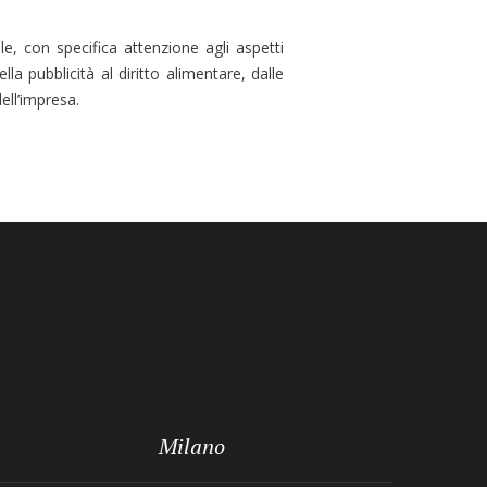
e, con specifica attenzione agli aspetti
la pubblicità al diritto alimentare, dalle
ell’impresa.
Milano