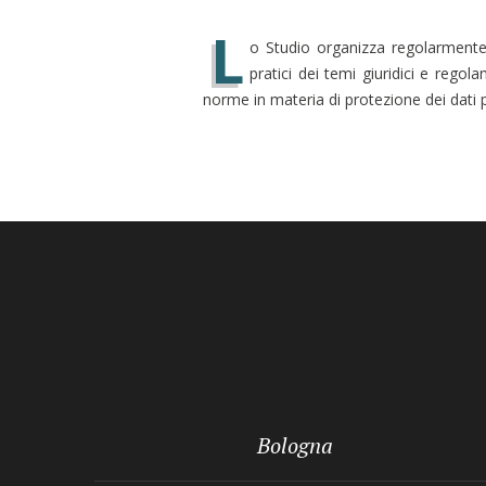
L
o Studio organizza regolarmente c
pratici dei temi giuridici e regola
norme in materia di protezione dei dati pe
Bologna