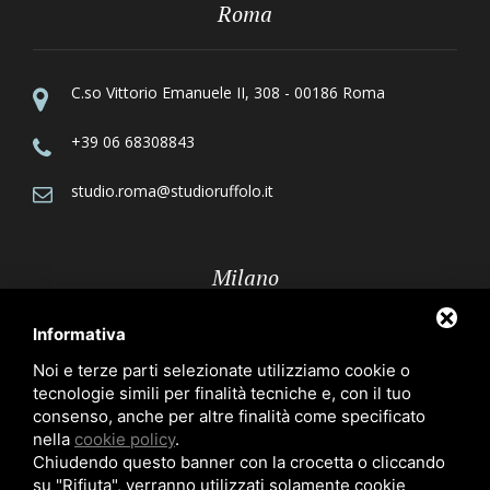
Roma
C.so Vittorio Emanuele II, 308 - 00186 Roma
+39 06 68308843
studio.roma@studioruffolo.it
Milano
Informativa
Via Röntgen, 10 - 20136 Milano
Noi e terze parti selezionate utilizziamo cookie o
tecnologie simili per finalità tecniche e, con il tuo
+39 02 70109223
consenso, anche per altre finalità come specificato
nella
cookie policy
.
studio.milano@studioruffolo.it
Chiudendo questo banner con la crocetta o cliccando
su "Rifiuta", verranno utilizzati solamente cookie