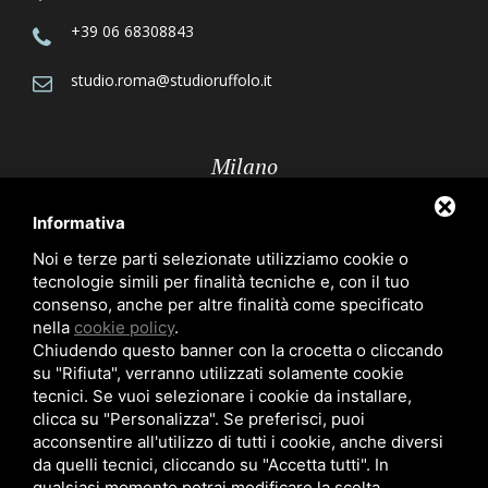
+39 06 68308843
studio.roma@studioruffolo.it
Milano
Informativa
Via Röntgen, 10 - 20136 Milano
Noi e terze parti selezionate utilizziamo cookie o
tecnologie simili per finalità tecniche e, con il tuo
+39 02 70109223
consenso, anche per altre finalità come specificato
nella
cookie policy
.
studio.milano@studioruffolo.it
Chiudendo questo banner con la crocetta o cliccando
su "Rifiuta", verranno utilizzati solamente cookie
tecnici. Se vuoi selezionare i cookie da installare,
clicca su "Personalizza". Se preferisci, puoi
acconsentire all'utilizzo di tutti i cookie, anche diversi
da quelli tecnici, cliccando su "Accetta tutti". In
qualsiasi momento potrai modificare la scelta